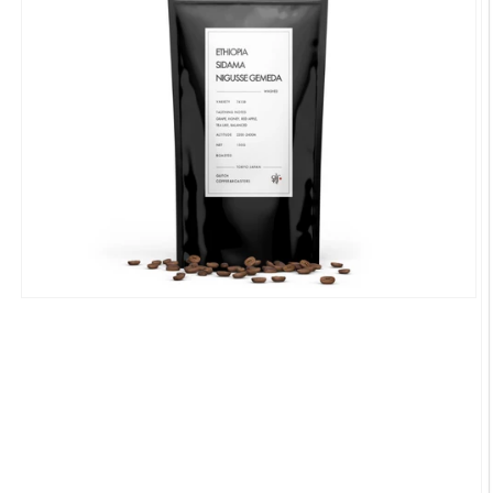
モ
ー
ダ
ル
で
メ
デ
ィ
ア
(1)