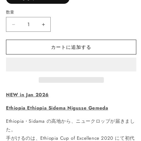
数量
Ethiopia
Ethiopia
Sidema
Sidema
Nigusse
Nigusse
カートに追加する
Gemeda
Gemeda
の
の
数
数
量
量
を
を
減
増
ら
や
NEW in Jan 2026
す
す
Ethiopia Ethiopia Sidema Nigusse Gemeda
Ethiopia・Sidama の高地から、ニュークロップが届きまし
た。
手がけるのは、Ethiopia Cup of Excellence 2020 にて初代