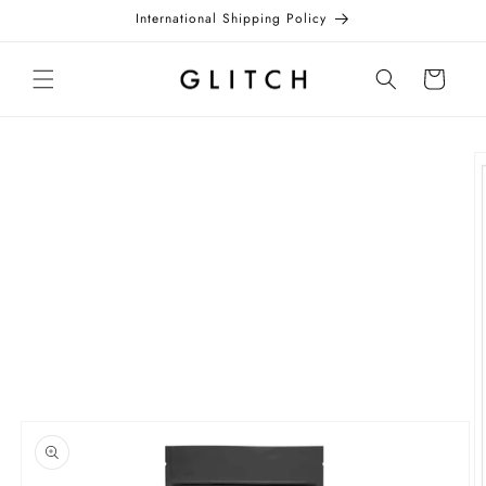
コンテ
International Shipping Policy
ンツに
進む
カ
ー
ト
商品情
報にス
キップ