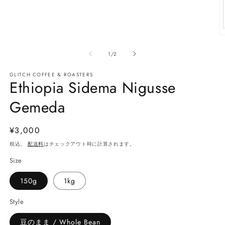
を
開
く
の
1
/
2
GLITCH COFFEE & ROASTERS
Ethiopia Sidema Nigusse
Gemeda
(2
通
¥3,000
常
税込。
配送料
はチェックアウト時に計算されます。
価
Size
格
150g
1kg
Style
豆のまま / Whole Bean