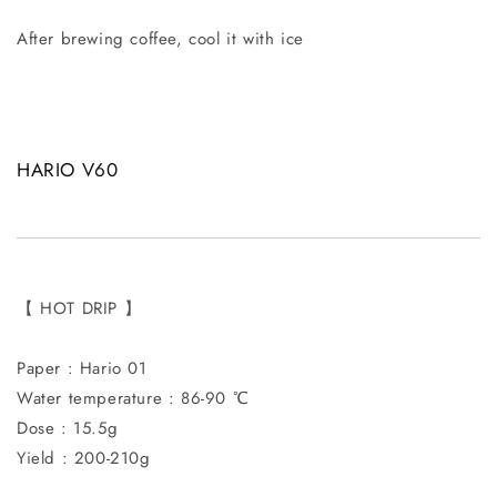
After brewing coffee, cool it with ice
HARIO V60
【 HOT DRIP 】
Paper : Hario 01
Water temperature : 86-90 ℃
Dose : 15.5g
Yield : 200-210g