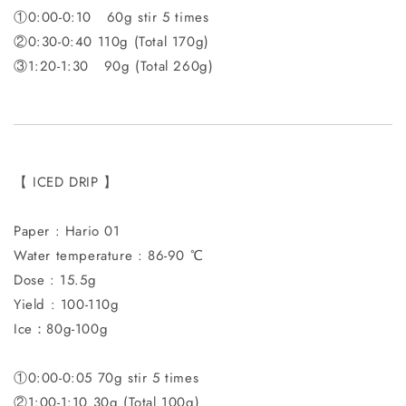
①0:00-0:10 60g stir 5 times
②0:30-0:40 110g (Total 170g)
③1:20-1:30 90g (Total 260g)
【 ICED DRIP 】
Paper : Hario 01
Water temperature : 86-90 ℃
Dose : 15.5g
Yield : 100-110g
Ice：80g-100g
①0:00-0:05 70g stir 5 times
②1:00-1:10 30g (Total 100g)