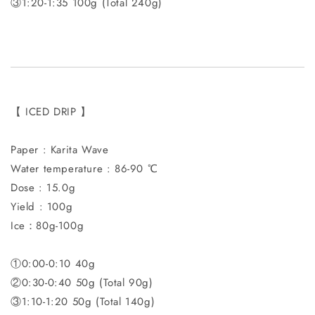
③1:20-1:35 100g (Total 240g)
【 ICED DRIP 】
Paper : Karita Wave
Water temperature : 86-90 ℃
Dose : 15.0g
Yield : 100g
Ice：80g-100g
①0:00-0:10 40g
②0:30-0:40 50g (Total 90g)
③1:10-1:20 50g (Total 140g)