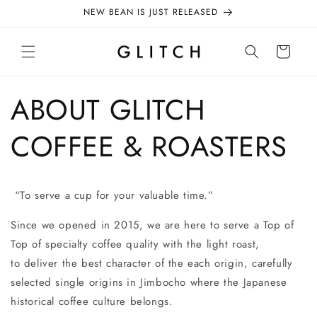
コンテ
NEW BEAN IS JUST RELEASED
ンツに
進む
カ
ー
ト
ABOUT GLITCH
COFFEE & ROASTERS
“To serve a cup for your valuable time.”
Since we opened in 2015, we are here to serve a Top of
Top of specialty coffee quality with the light roast,
to deliver the best character of the each origin, carefully
selected single origins in Jimbocho where the Japanese
historical coffee culture belongs.