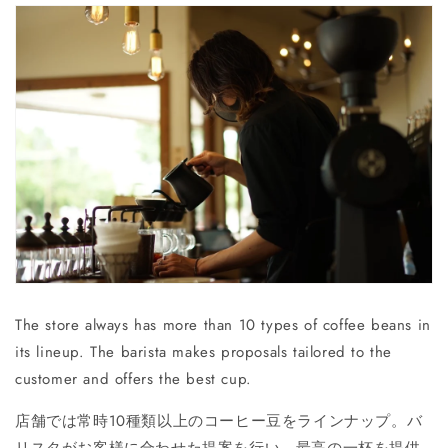
The store always has more than 10 types of coffee beans in
its lineup. The barista makes proposals tailored to the
customer and offers the best cup.
店舗では常時10種類以上のコーヒー豆をラインナップ。バ