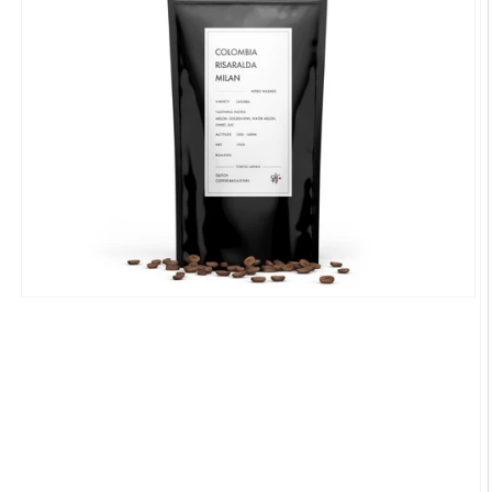
モ
ー
ダ
ル
で
メ
デ
ィ
ア
(1)