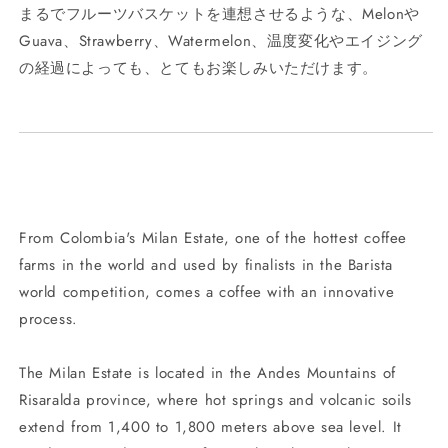
まるでフルーツバスケットを連想させるような、Melonや
Guava、Strawberry、Watermelon、温度変化やエイジング
の経過によっても、とてもお楽しみいただけます。
From Colombia's Milan Estate, one of the hottest coffee
farms in the world and used by finalists in the Barista
world competition, comes a coffee with an innovative
process.
The Milan Estate is located in the Andes Mountains of
Risaralda province, where hot springs and volcanic soils
extend from 1,400 to 1,800 meters above sea level. It