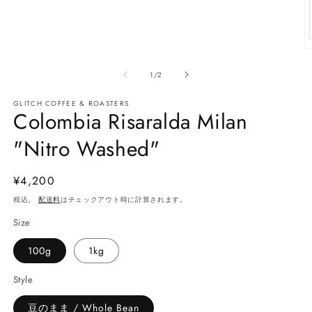
を
開
く
の
1
/
2
GLITCH COFFEE & ROASTERS
Colombia Risaralda Milan
"Nitro Washed"
(2
通
¥4,200
常
税込。
配送料
はチェックアウト時に計算されます。
価
Size
格
100g
1kg
Style
豆のまま / Whole Bean