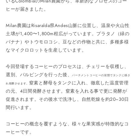
いるColombiaのMilan農園から、革新的なプロセスのコー
ヒーが届きました。
Milan農園はRisaralda県Andes山脈に位置し、温泉や火山性
土壌が1,400〜1,800m程広がっています。プラタノ（緑の
バナナ）やトウモロコシ、豆などの作物と共に、多種多様
なマイクロロットを生産しています。
今回登場するコーヒーのプロセスは、チェリーを収穫し、
選別、パルピングを行った後、
パーチメントコーヒーの状態でタンクに移さ
窒素と酵母をタンクに入れ、徹底した温度管理
れ発酵させます。
の元、4日間発酵させます。窒素を入れる事で更に発酵が
促進されます。その後水で洗浄し、自然乾燥を約20~30日
間行います。
コーヒーの概念を覆すような、様々な果実感が特徴的なコ
ーヒーです。