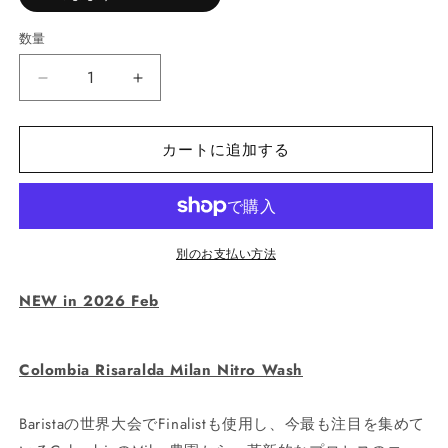
数量
Colombia
Colombia
Risaralda
Risaralda
Milan
Milan
カートに追加する
&quot;Nitro
&quot;Nitro
Washed&quot;
Washed&quot;
の
の
数
数
量
量
別のお支払い方法
を
を
減
増
NEW in 2026 Feb
ら
や
す
す
Colombia Risaralda Milan Nitro Wash
Baristaの世界大会でFinalistも使用し、今最も注目を集めて