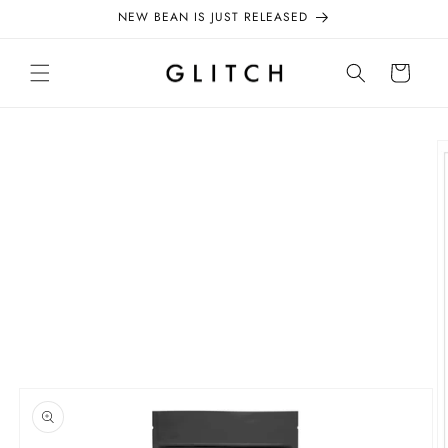
コンテ
NEW BEAN IS JUST RELEASED
ンツに
進む
カ
ー
ト
商品情
報にス
キップ