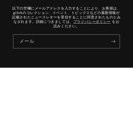
以下の空欄にメールアドレスを入力することにより、お客様は、
glitchのコレクション、イベント、トピックスなどの最新情報が
記載されたニュースレターを受信することに同意されたものとみ
なされます。詳細につきましては、
プライバシーポリシー
をお
読みください。
メール
国/地域
言語
日本 | JPY ¥
日本語
東京
神保町
銀座
名古屋
大阪