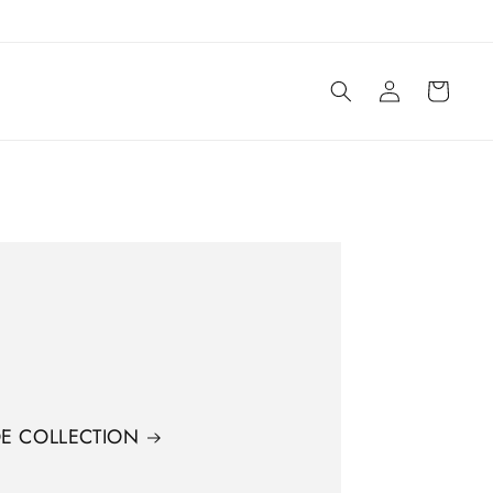
ロ
カ
グ
ー
イ
ト
ン
E COLLECTION