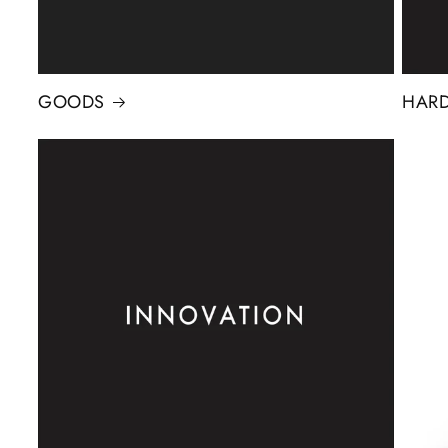
GOODS
HARD